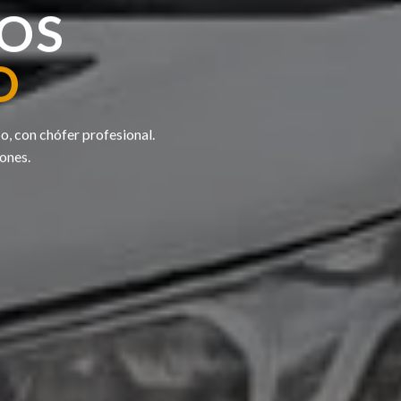
OS
O
po, con chófer profesional.
iones.